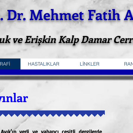
. Dr. Mehmet Fatih A
uk ve Erişkin Kalp Damar Cerr
RAFİ
HASTALIKLAR
LİNKLER
RA
yınlar
yık'ın yerli ve yabancı çeşitli dergilerde