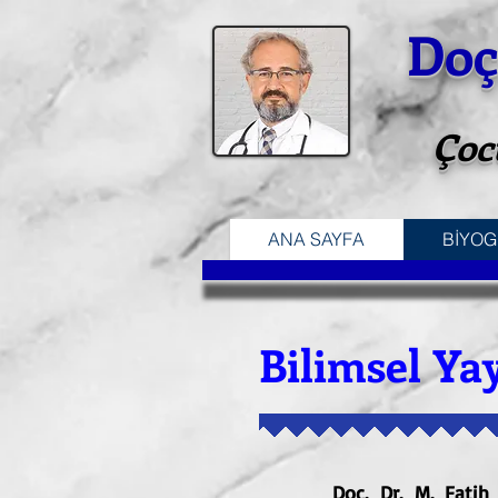
Doç
Çoc
ANA SAYFA
BİYOG
Bilimsel Ya
Doç. Dr. M. Fatih A