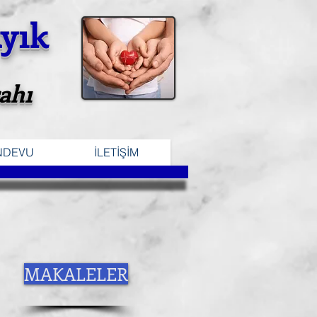
yık
ahı
NDEVU
İLETİŞİM
MAKALELER